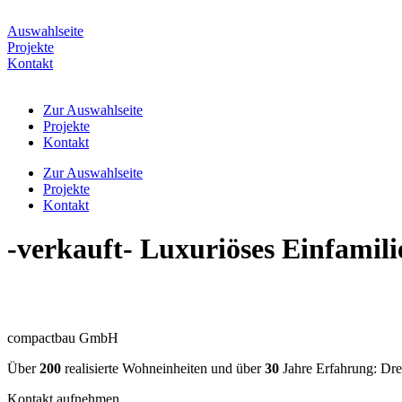
Zum
Inhalt
Auswahlseite
springen
Projekte
Kontakt
Zur Auswahlseite
Projekte
Kontakt
Zur Auswahlseite
Projekte
Kontakt
-verkauft- Luxuriöses Einfami
compactbau GmbH
Über
200
realisierte Wohneinheiten und über
30
Jahre Erfahrung: Drei
Kontakt aufnehmen